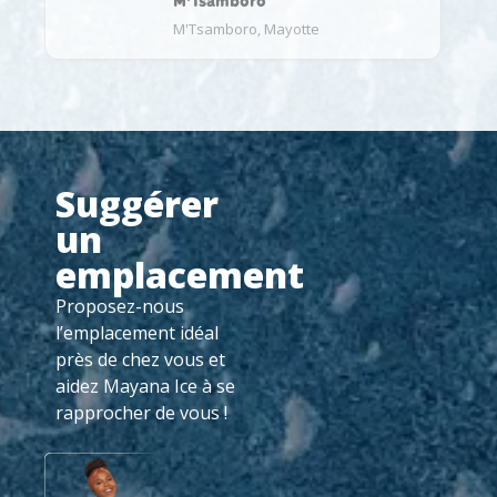
M'Tsamboro
M'Tsamboro, Mayotte
Suggérer
un
emplacement
Proposez-nous
l’emplacement idéal
près de chez vous et
aidez Mayana Ice à se
rapprocher de vous !